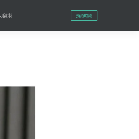
預約時段
入樂塔