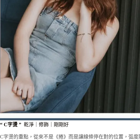
“ C字燙 ”
乾淨｜修飾｜剛剛好
C字燙的重點，從來不是《捲》而是讓線條停在對的位置，弧度