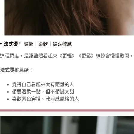
“ 法式燙 ”
慵懶｜柔軟｜被喜歡感
這種捲度，是讓整體看起來《更輕》《更鬆》線條會慢慢散開，
法式燙
推薦給：
覺得自己看起來太有距離的人
想要溫柔一點，但不想變太甜
喜歡素色穿搭、乾淨感風格的人