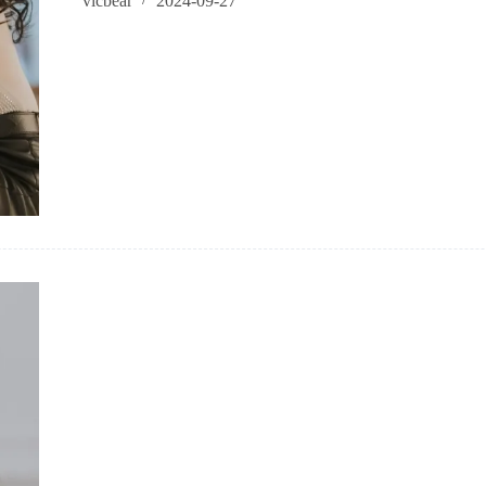
vicbear
2024-09-27