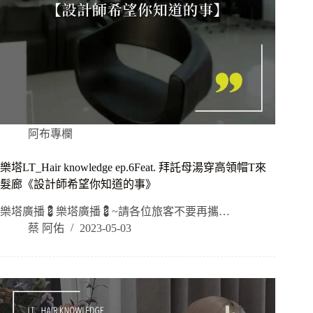
阿布專欄
樂塔LT_Hair knowledge ep.6Feat. 拜託母湯穿高領帽T來
髮廊《設計師希望你知道的事》
樂塔廣播💈樂塔廣播💈~請各位旅客不要再攜…
蔡 阿佑
2023-05-03