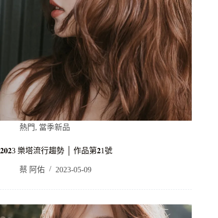
熱門
,
當季新品
𝟐𝟎𝟐3 樂塔流行趨勢 │ 作品第𝟐1號
蔡 阿佑
2023-05-09