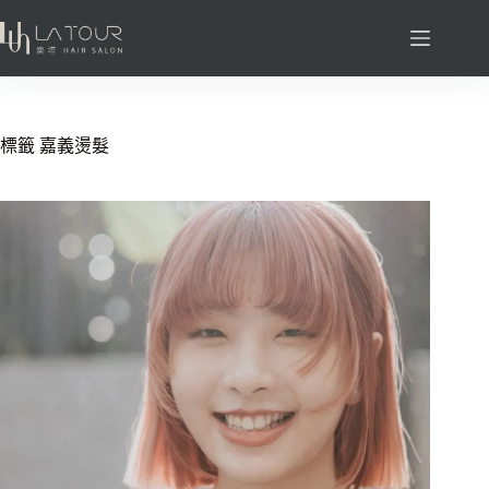
標籤
嘉義燙髮