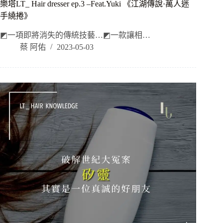
樂塔LT_ Hair dresser ep.3 –Feat.Yuki 《江湖傳說·萬人迷
手繞捲》
◩一項即將消失的傳統技藝…◩一款讓相…
蔡 阿佑
2023-05-03