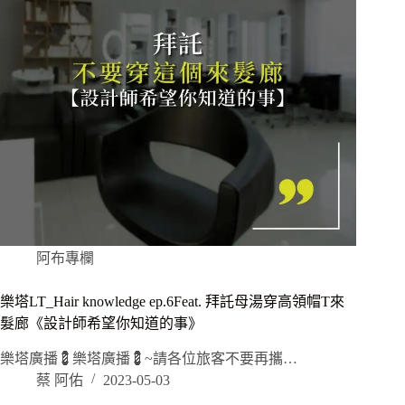
阿布專欄
樂塔LT_Hair knowledge ep.6Feat. 拜託母湯穿高領帽T來
髮廊《設計師希望你知道的事》
樂塔廣播💈樂塔廣播💈~請各位旅客不要再攜…
蔡 阿佑
2023-05-03