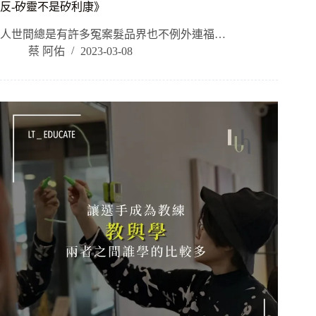
反-矽靈不是矽利康》
人世間總是有許多冤案髮品界也不例外​連福…
蔡 阿佑
2023-03-08