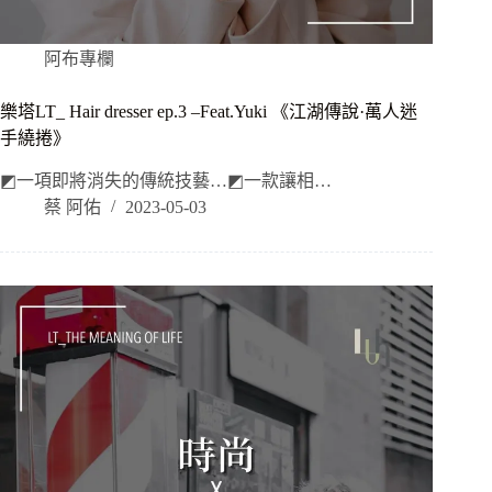
阿布專欄
樂塔LT_ Hair dresser ep.3 –Feat.Yuki 《江湖傳說·萬人迷
手繞捲》
◩一項即將消失的傳統技藝…◩一款讓相…
蔡 阿佑
2023-05-03