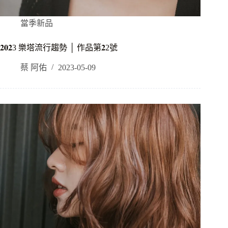
當季新品
𝟐𝟎𝟐3 樂塔流行趨勢 │ 作品第𝟐2號
蔡 阿佑
2023-05-09