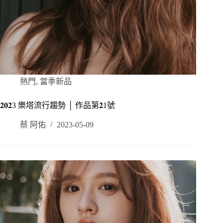
熱門
,
當季新品
𝟐𝟎𝟐3 樂塔流行趨勢 │ 作品第𝟐1號
蔡 阿佑
2023-05-09