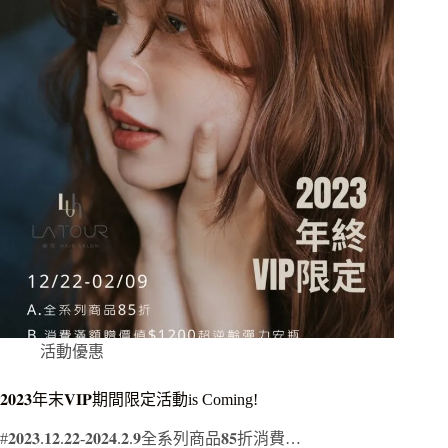
活動優惠
𝟐𝟎𝟐𝟑年末𝐕𝐈𝐏期間限定活動is Coming!
#𝟐𝟎𝟐𝟑.𝟏𝟐.𝟐𝟐-𝟐𝟎𝟐𝟒.𝟐.𝟗全系列商品𝟖𝟓折消費…