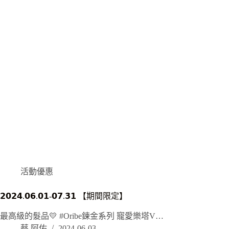
活動優惠
𝟮𝟬𝟮𝟰.𝟬𝟲.𝟬𝟭-𝟬𝟳.𝟯𝟭 【期間限定】
最高級的髮品💛 #Oribe鍊金系列 寵愛樂塔V…
蔡 阿佑
2024-06-03